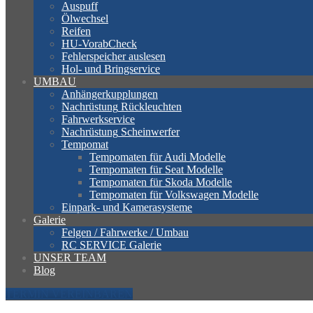
Auspuff
Ölwechsel
Reifen
HU-VorabCheck
Fehlerspeicher
auslesen
Hol-
und Bringservice
UMBAU
Anhängerkupplungen
Nachrüstung
Rückleuchten
Fahrwerkservice
Nachrüstung
Scheinwerfer
Tempomat
Tempomaten
für Audi Modelle
Tempomaten
für Seat Modelle
Tempomaten
für Skoda Modelle
Tempomaten
für Volkswagen Modelle
Einpark-
und Kamerasysteme
Galerie
Felgen
/ Fahrwerke / Umbau
RC
SERVICE Galerie
UNSER
TEAM
Blog
TERMIN VEREINBAREN