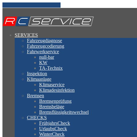
Jetzt anrufen! (030 23180911)
SERVICES
Fahrzeugdiagnose
Fahrzeugcodierung
Fahrwerkservice
null-bar
KW
TA-Technix
Inspektion
Klimaanlage
Klimaservice
Klimadesinfektion
Bremsen
Bremsenprüfung
Bremsbeläge
Bremsflüssigkeitswechsel
CHECKS
FrühjahrsCheck
UrlaubsCheck
WinterCheck