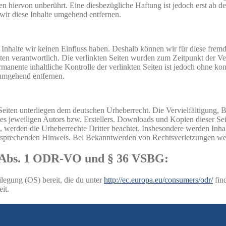
 hiervon unberührt. Eine diesbezügliche Haftung ist jedoch erst ab d
ir diese Inhalte umgehend entfernen.
n Inhalte wir keinen Einfluss haben. Deshalb können wir für diese fre
 Seiten verantwortlich. Die verlinkten Seiten wurden zum Zeitpunkt der
manente inhaltliche Kontrolle der verlinkten Seiten ist jedoch ohne ko
umgehend entfernen.
n Seiten unterliegen dem deutschen Urheberrecht. Die Vervielfältigung,
 jeweiligen Autors bzw. Erstellers. Downloads und Kopien dieser Seite
n, werden die Urheberrechte Dritter beachtet. Insbesondere werden Inhal
tsprechenden Hinweis. Bei Bekanntwerden von Rechtsverletzungen wer
14 Abs. 1 ODR-VO und § 36 VSBG:
ilegung (OS) bereit, die du unter
http://ec.europa.eu/consumers/odr/
find
it.