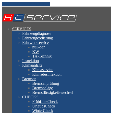
Jetzt anrufen! (030 23180911)
SERVICES
Fahrzeugdiagnose
Fahrzeugcodierung
Fahrwerkservice
null-bar
KW
TA-Technix
Inspektion
Klimaanlage
Klimaservice
Klimadesinfektion
Bremsen
Bremsenprüfung
Bremsbeläge
Bremsflüssigkeitswechsel
CHECKS
FrühjahrsCheck
UrlaubsCheck
WinterCheck