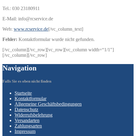
Tel.: 030 23180911
E-Mail: info@rcservice.de
Web:
www.rcservice.de
[/vc_column_text]
Fehler:
Kontaktformular wurde nicht gefunden.
[/vc_column][/vc_row][vc_row][vc_column width=“1/1″]
[/vc_column][/vc_row]
Navigation
Falls Sie es oben nicht finden
Startseite
Kontaktformular
Allgemeine
Geschäftsbedingungen
Datenschutz
Widerrufsbelehrung
Versandarten
Zahlungsarten
Impressum