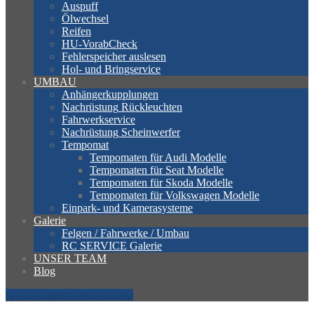
Auspuff
Ölwechsel
Reifen
HU-VorabCheck
Fehlerspeicher
auslesen
Hol-
und Bringservice
UMBAU
Anhängerkupplungen
Nachrüstung
Rückleuchten
Fahrwerkservice
Nachrüstung
Scheinwerfer
Tempomat
Tempomaten
für Audi Modelle
Tempomaten
für Seat Modelle
Tempomaten
für Skoda Modelle
Tempomaten
für Volkswagen Modelle
Einpark-
und Kamerasysteme
Galerie
Felgen
/ Fahrwerke / Umbau
RC
SERVICE Galerie
UNSER
TEAM
Blog
TERMIN VEREINBAREN