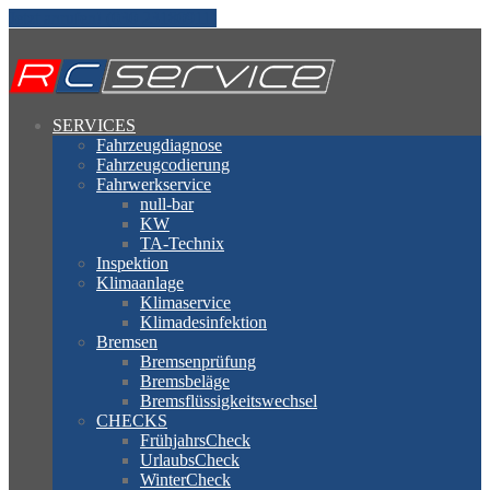
Jetzt anrufen! (030 23180911)
SERVICES
Fahrzeugdiagnose
Fahrzeugcodierung
Fahrwerkservice
null-bar
KW
TA-Technix
Inspektion
Klimaanlage
Klimaservice
Klimadesinfektion
Bremsen
Bremsenprüfung
Bremsbeläge
Bremsflüssigkeitswechsel
CHECKS
FrühjahrsCheck
UrlaubsCheck
WinterCheck