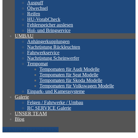
Auspuff
Ölwechsel
Reifen
HU-VorabCheck
Fehlerspeicher
auslesen
Hol-
und Bringservice
UMBAU
Anhängerkupplungen
Nachrüstung
Rückleuchten
Fahrwerkservice
Nachrüstung
Scheinwerfer
Tempomat
Tempomaten
für Audi Modelle
Tempomaten
für Seat Modelle
Tempomaten
für Skoda Modelle
Tempomaten
für Volkswagen Modelle
Einpark-
und Kamerasysteme
Galerie
Felgen
/ Fahrwerke / Umbau
RC
SERVICE Galerie
UNSER
TEAM
Blog
TERMIN VEREINBAREN